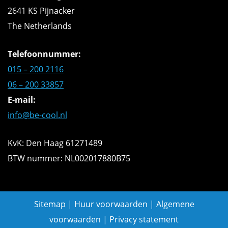
2641 KS Pijnacker
The Netherlands
Telefoonnummer:
015 – 200 2116
06 – 200 33857
E-mail:
info@be-cool.nl
KvK: Den Haag 61271489
BTW nummer: NL002017880B75
Sitemap
|
Huur voorwaarden
|
Algemene
voorwaarden
|
Privacy statement