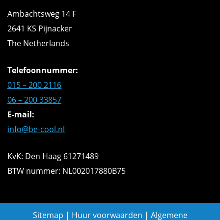
Ambachtsweg 14 F
2641 KS Pijnacker
The Netherlands
Telefoonnummer:
015 – 200 2116
06 – 200 33857
E-mail:
info@be-cool.nl
KvK: Den Haag 61271489
BTW nummer: NL002017880B75
Sitemap
|
Huur voorwaarden
|
Algemene