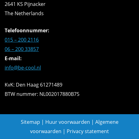
2641 KS Pijnacker
The Netherlands
Telefoonnummer:
015 – 200 2116
06 – 200 33857
E-mail:
info@be-cool.nl
KvK: Den Haag 61271489
BTW nummer: NL002017880B75
Sitemap
|
Huur voorwaarden
|
Algemene
voorwaarden
|
Privacy statement