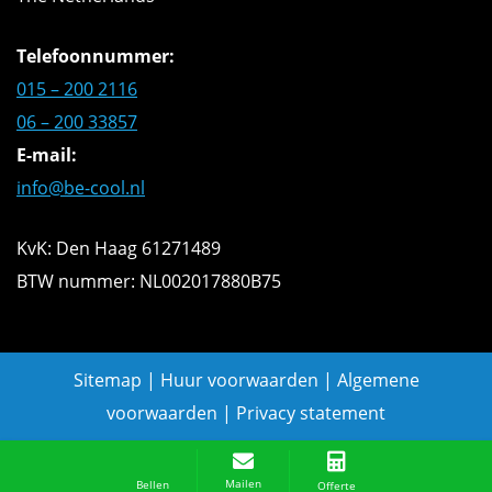
Telefoonnummer:
015 – 200 2116
06 – 200 33857
E-mail:
info@be-cool.nl
KvK: Den Haag 61271489
BTW nummer: NL002017880B75
Sitemap
|
Huur voorwaarden
|
Algemene
voorwaarden
|
Privacy statement
Offerte aanvragen
Mailen
Bellen
Offerte