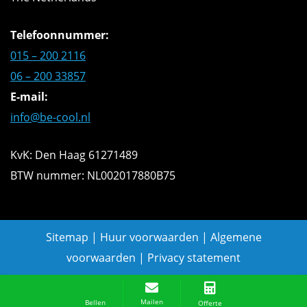
Telefoonnummer:
015 – 200 2116
06 – 200 33857
E-mail:
info@be-cool.nl
KvK: Den Haag 61271489
BTW nummer: NL002017880B75
Sitemap
|
Huur voorwaarden
|
Algemene
voorwaarden
|
Privacy statement
Offerte aanvragen
Mailen
Bellen
Offerte