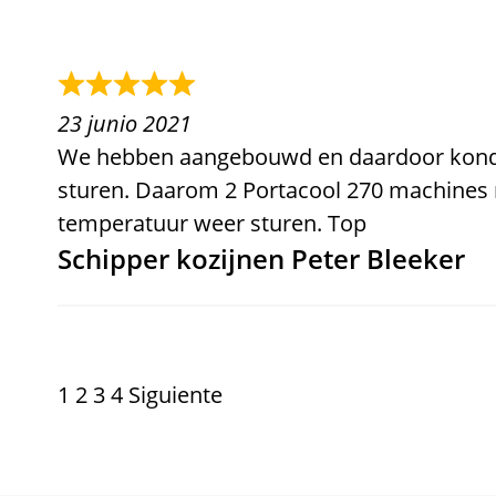
23 junio 2021
We hebben aangebouwd en daardoor kond
sturen. Daarom 2 Portacool 270 machines 
temperatuur weer sturen. Top
Schipper kozijnen Peter Bleeker
Página
Página
Página
Página
1
2
3
4
Siguiente
NAVEGACIÓN
DE