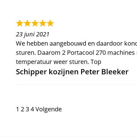
23 juni 2021
We hebben aangebouwd en daardoor kond
sturen. Daarom 2 Portacool 270 machines 
temperatuur weer sturen. Top
Schipper kozijnen Peter Bleeker
Pagina
Pagina
Pagina
Pagina
1
2
3
4
Volgende
SITE
BEOORDELINGEN