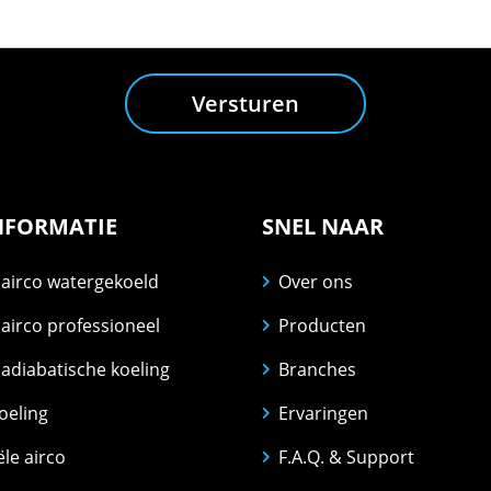
Versturen
NFORMATIE
SNEL NAAR
 airco watergekoeld
Over ons
airco professioneel
Producten
adiabatische koeling
Branches
koeling
Ervaringen
ële airco
F.A.Q. & Support