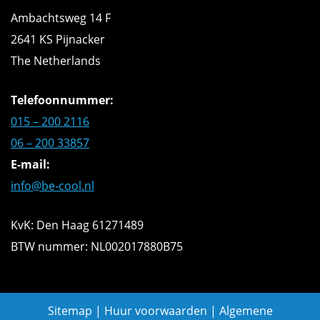
Ambachtsweg 14 F
2641 KS Pijnacker
The Netherlands
Telefoonnummer:
015 – 200 2116
06 – 200 33857
E-mail:
info@be-cool.nl
KvK: Den Haag 61271489
BTW nummer: NL002017880B75
Sitemap
|
Huur voorwaarden
|
Algemene