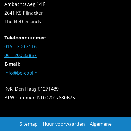
Ambachtsweg 14 F
2641 KS Pijnacker
The Netherlands
Telefoonnummer:
015 – 200 2116
06 – 200 33857
E-mail:
info@be-cool.nl
KvK: Den Haag 61271489
BTW nummer: NL002017880B75
Sitemap
|
Huur voorwaarden
|
Algemene