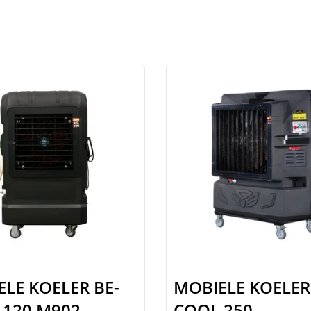
LE KOELER BE-
MOBIELE KOELER
 120 M902
COOL 250