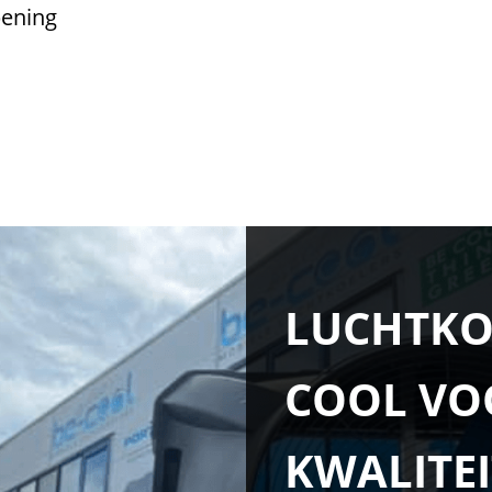
pening
LUCHTKO
COOL VO
KWALITEI