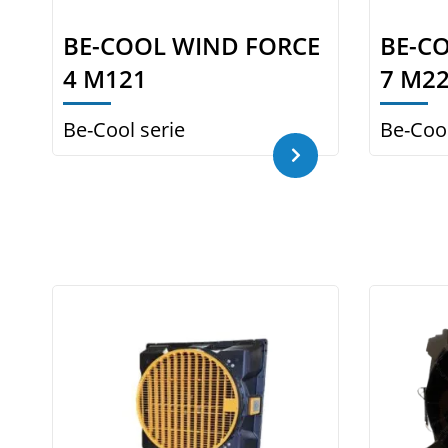
BE-COOL WIND FORCE
BE-C
4 M121
7 M2
Be-Cool serie
Be-Cool