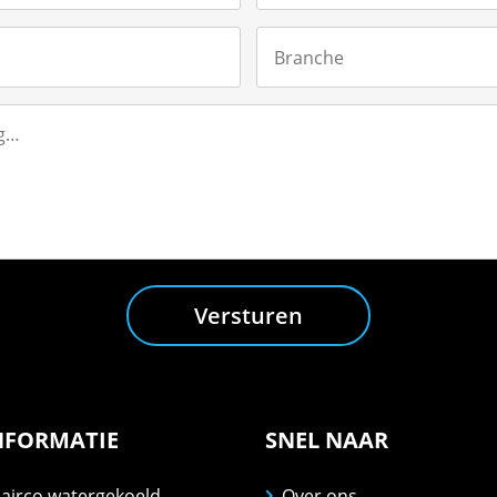
Versturen
NFORMATIE
SNEL NAAR
 airco watergekoeld
Over ons