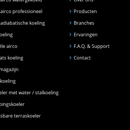
airco professioneel
Producten
adiabatische koeling
Branches
koeling
Ervaringen
ële airco
F.A.Q. & Support
ats koeling
Contact
magazijn
koeling
ler met water / stalkoeling
ingskoeler
sbare terraskoeler