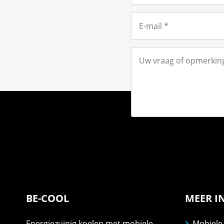
BE-COOL
MEER I
Energiezuinig koelen met mobiele
Mobiele